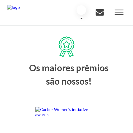
Os maiores prêmios
são nossos!