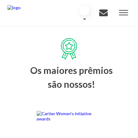
Os maiores prêmios
são nossos!