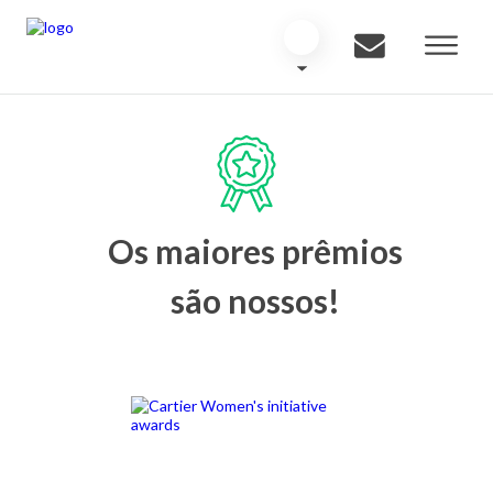
Os maiores prêmios
são nossos!