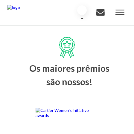
Os maiores prêmios
são nossos!