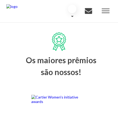
Os maiores prêmios
são nossos!