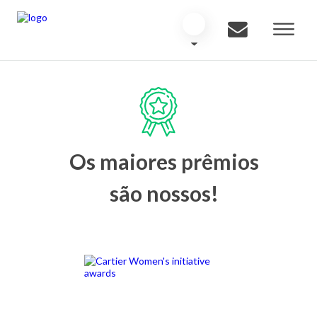
Os maiores prêmios
são nossos!