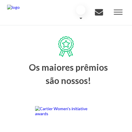
Os maiores prêmios
são nossos!