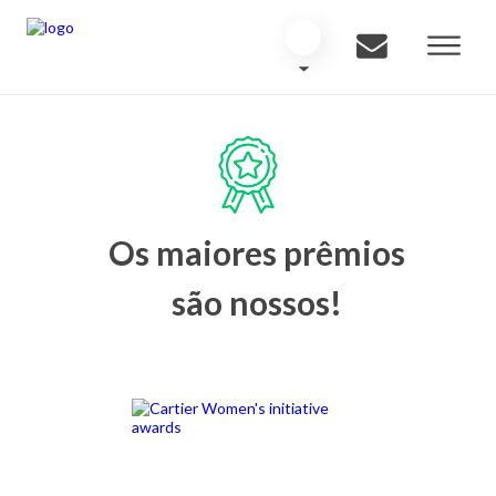
Os maiores prêmios
são nossos!