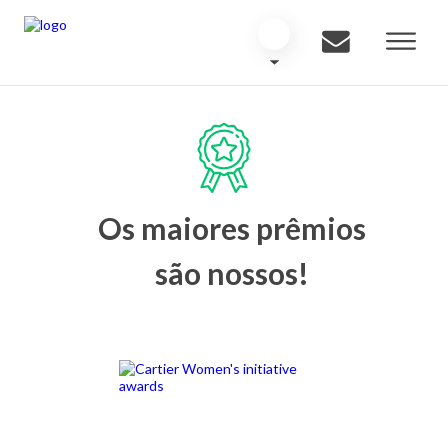
Os maiores prêmios
são nossos!