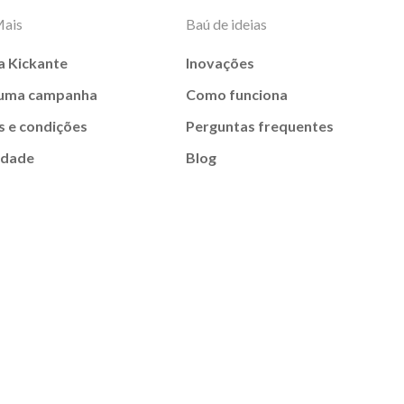
Mais
Baú de ideias
a Kickante
Inovações
 uma campanha
Como funciona
 e condições
Perguntas frequentes
idade
Blog