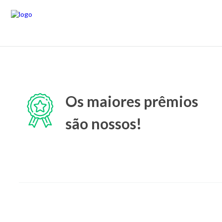
Os maiores prêmios
são nossos!