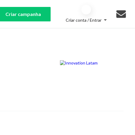
Criar campanha
Criar conta / Entrar