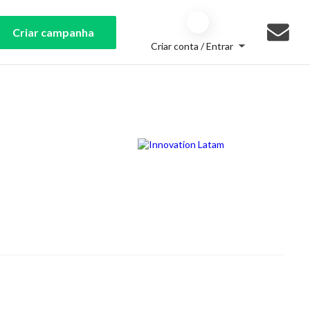
Criar campanha
Criar conta / Entrar