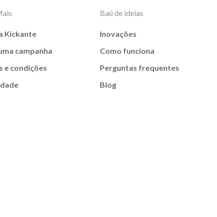
Mais
Baú de ideias
a Kickante
Inovações
 uma campanha
Como funciona
 e condições
Perguntas frequentes
idade
Blog