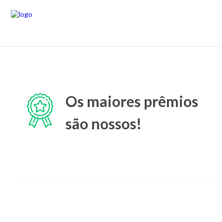
Os maiores prêmios
são nossos!