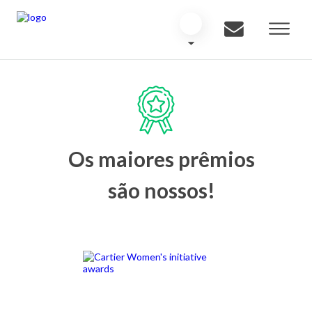
Os maiores prêmios
são nossos!