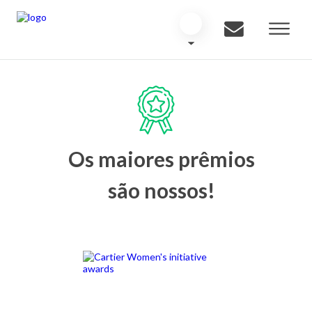
Os maiores prêmios
são nossos!