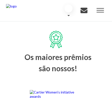
Os maiores prêmios
são nossos!