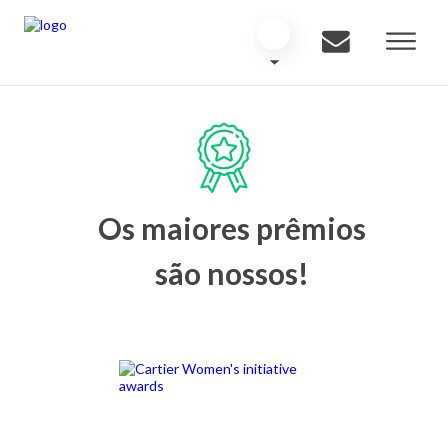
Os maiores prêmios
são nossos!