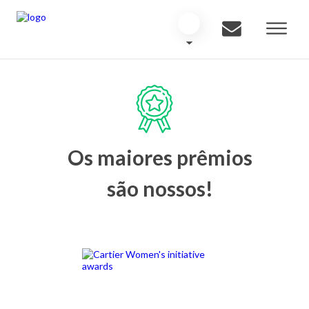
Os maiores prêmios
são nossos!