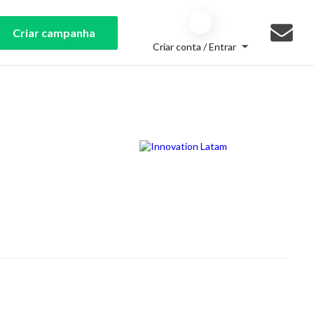
Criar campanha
Criar conta / Entrar