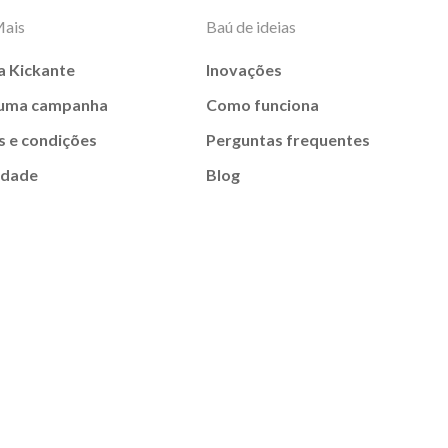
Mais
Baú de ideias
a Kickante
Inovações
 uma campanha
Como funciona
 e condições
Perguntas frequentes
idade
Blog