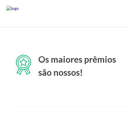
Os maiores prêmios
são nossos!