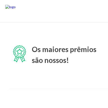
Os maiores prêmios
são nossos!