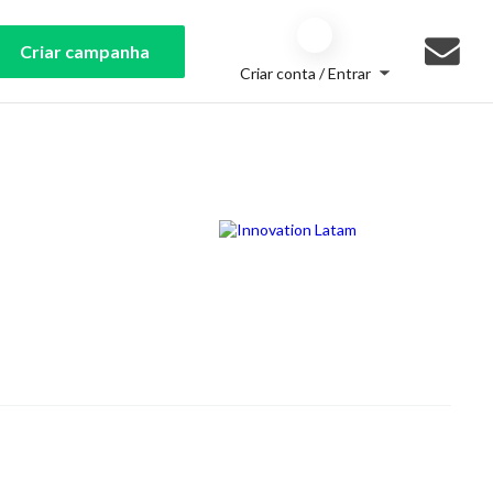
Criar campanha
Criar conta / Entrar