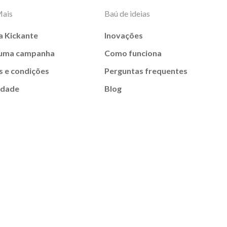
Mais
Baú de ideias
a Kickante
Inovações
 uma campanha
Como funciona
 e condições
Perguntas frequentes
idade
Blog