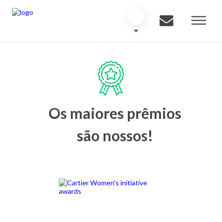
Os maiores prêmios
são nossos!