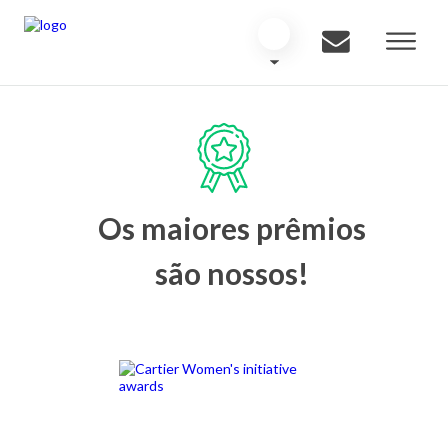
Os maiores prêmios
são nossos!