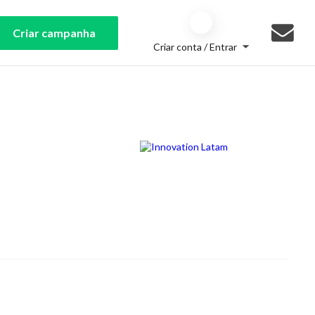
Criar campanha
Criar conta / Entrar