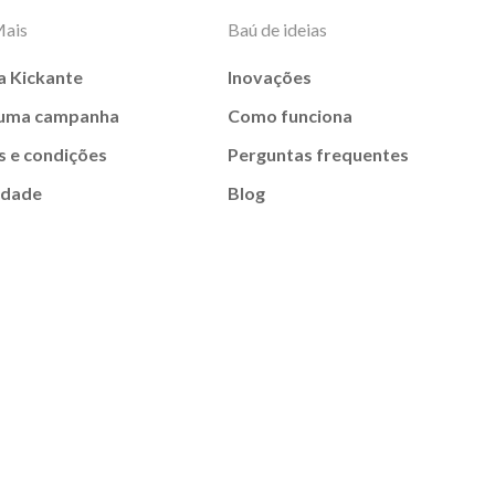
Mais
Baú de ideias
a Kickante
Inovações
 uma campanha
Como funciona
 e condições
Perguntas frequentes
idade
Blog