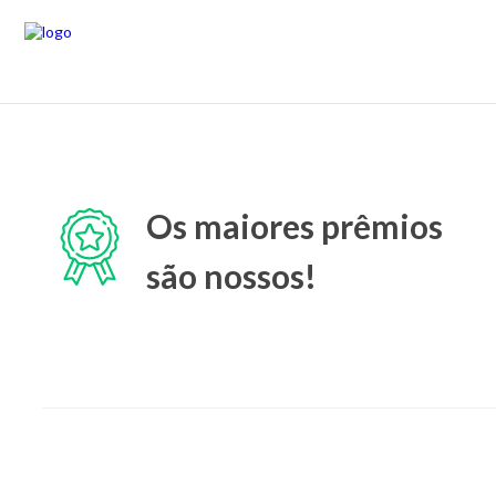
Os maiores prêmios
são nossos!