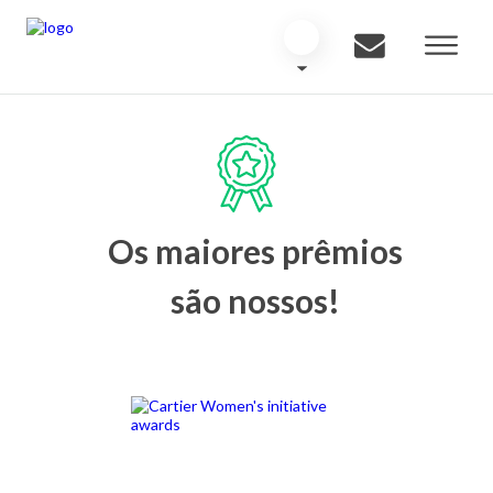
Os maiores prêmios
são nossos!