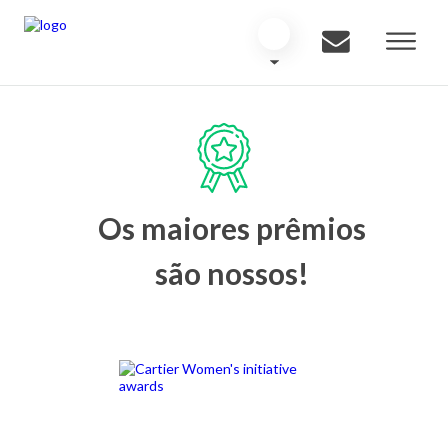
Os maiores prêmios
são nossos!