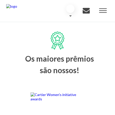
Os maiores prêmios
são nossos!