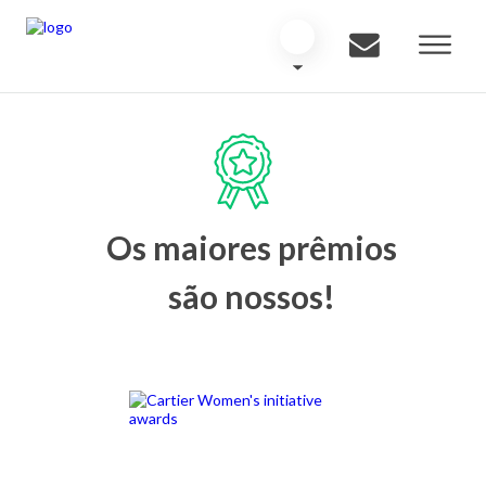
Os maiores prêmios
são nossos!