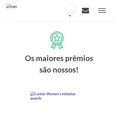
Os maiores prêmios
são nossos!