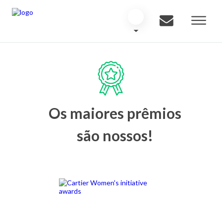
Os maiores prêmios
são nossos!