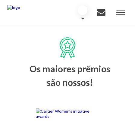
Os maiores prêmios
são nossos!