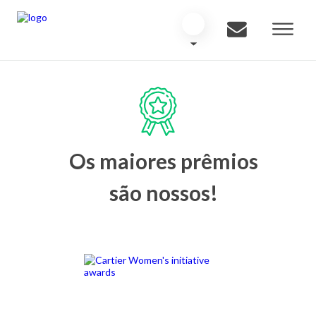
Os maiores prêmios
são nossos!