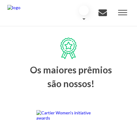
Os maiores prêmios
são nossos!