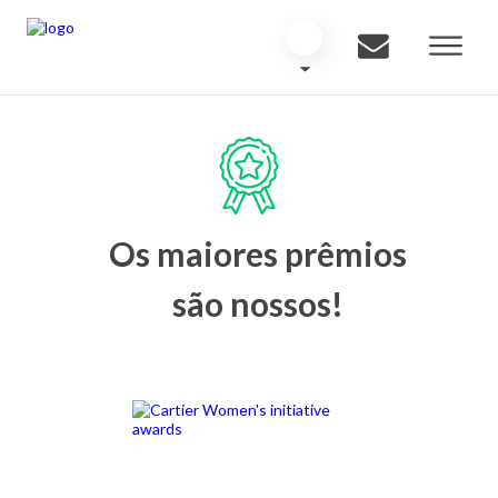
Os maiores prêmios
são nossos!