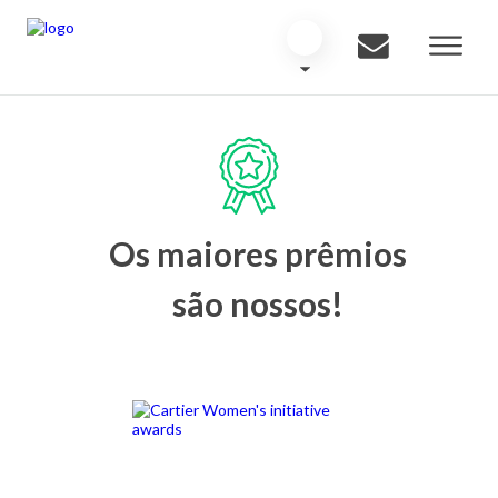
Os maiores prêmios
são nossos!