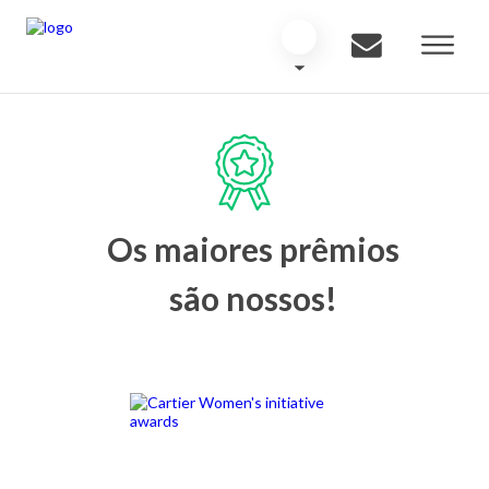
Os maiores prêmios
são nossos!