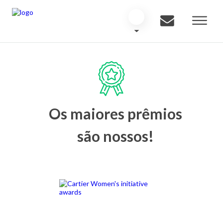
Os maiores prêmios
são nossos!