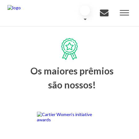
Os maiores prêmios
são nossos!