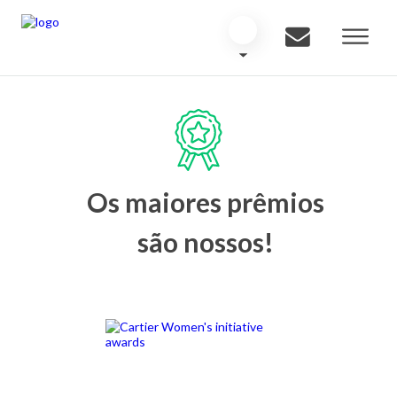
Os maiores prêmios
são nossos!