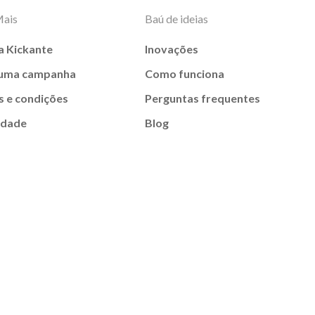
Mais
Baú de ideias
a Kickante
Inovações
 uma campanha
Como funciona
 e condições
Perguntas frequentes
idade
Blog