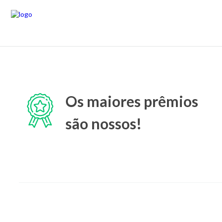
Os maiores prêmios
são nossos!