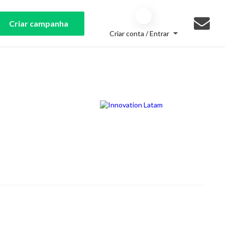
Criar campanha
Criar conta / Entrar