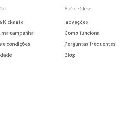
Mais
Baú de ideias
a Kickante
Inovações
 uma campanha
Como funciona
 e condições
Perguntas frequentes
idade
Blog