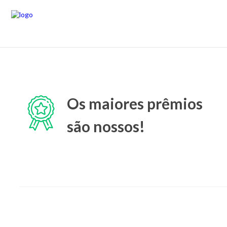
Os maiores prêmios
são nossos!