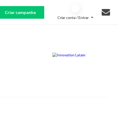
Criar campanha
Criar conta / Entrar