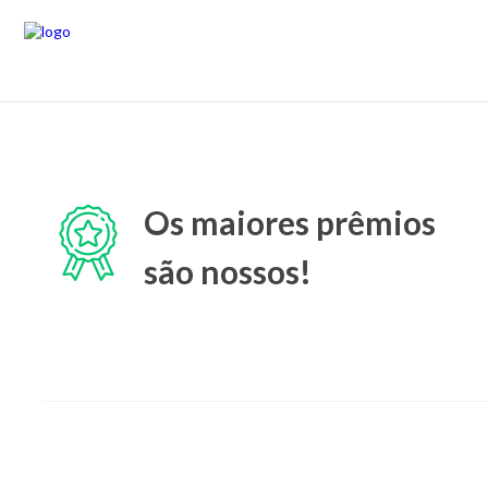
Os maiores prêmios
são nossos!