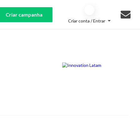
Criar campanha
Criar conta / Entrar