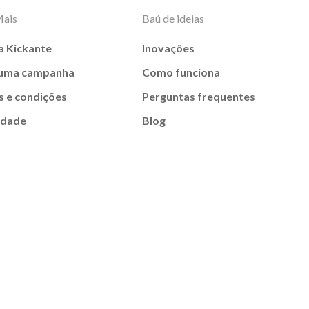
Mais
Baú de ideias
a Kickante
Inovações
 uma campanha
Como funciona
 e condições
Perguntas frequentes
idade
Blog