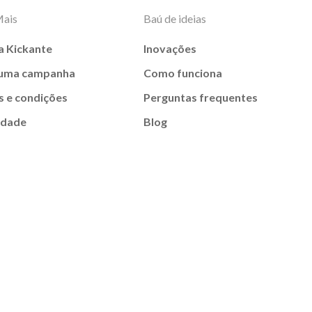
Mais
Baú de ideias
a Kickante
Inovações
 uma campanha
Como funciona
 e condições
Perguntas frequentes
idade
Blog