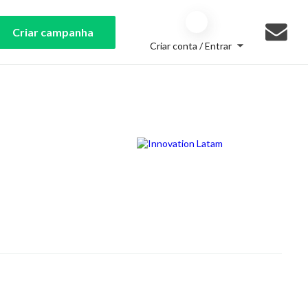
Criar campanha
Criar conta / Entrar