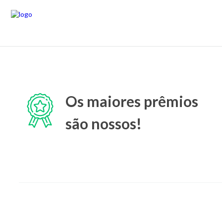
Os maiores prêmios
são nossos!