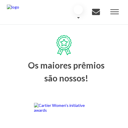
Os maiores prêmios
são nossos!