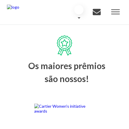
Os maiores prêmios
são nossos!