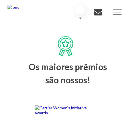
Os maiores prêmios
são nossos!