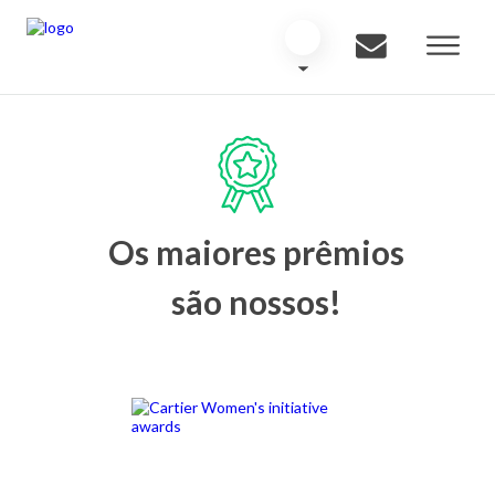
Os maiores prêmios
são nossos!