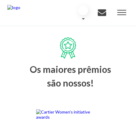
Os maiores prêmios
são nossos!