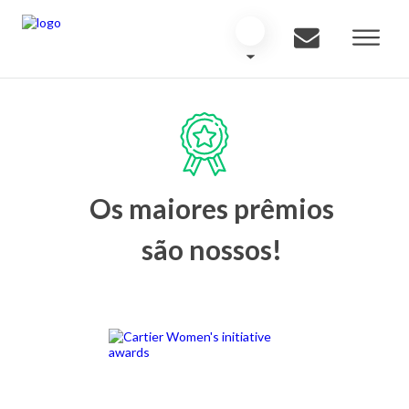
Os maiores prêmios
são nossos!