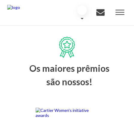
Os maiores prêmios
são nossos!