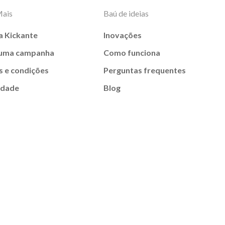
Mais
Baú de ideias
a Kickante
Inovações
 uma campanha
Como funciona
 e condições
Perguntas frequentes
idade
Blog