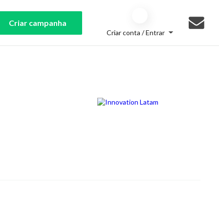
Criar campanha
Criar conta / Entrar