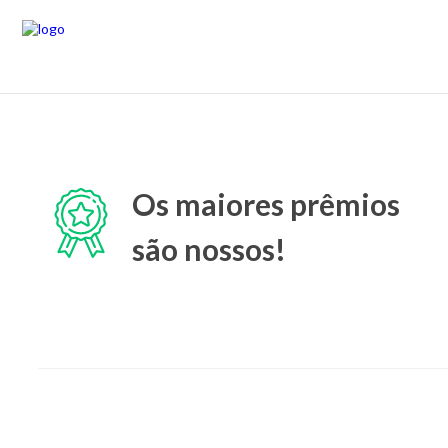
Os maiores prêmios
são nossos!