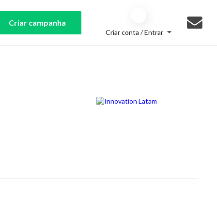
Criar campanha
Criar conta / Entrar