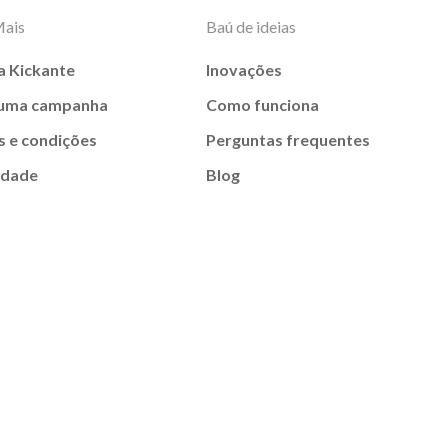
Mais
Baú de ideias
a Kickante
Inovações
 uma campanha
Como funciona
 e condições
Perguntas frequentes
idade
Blog