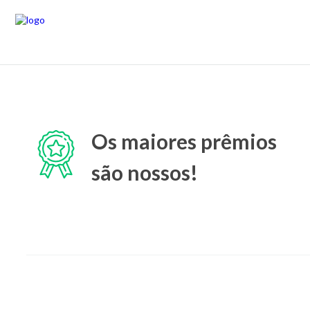
Os maiores prêmios
são nossos!