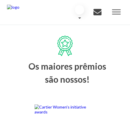
Os maiores prêmios
são nossos!